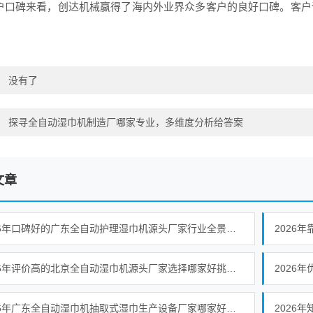
户口碑来看，创达机械赢得了海内外业界众多客户的良好口碑。客户
。
： 没有了
：
探寻全自动湿巾机制造厂哪家专业，多维度分析给答案
文章
2026年口碑好的广东全自动护理湿巾机源头厂家行业全景分析
2026
2026年评价高的北京全自动湿巾机源头厂家选择哪家好挑选全攻略
2026
2026年广东全自动湿巾机抽取式湿巾生产设备厂家哪家好用户力荐
2026