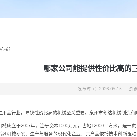
机械？
哪家公司能提供性价比高的
发布时间：2026-05-15
浏览
生用品行业，寻找性价比高的机械至关重要。泉州市创达机械制造有
机械成立于2007年，注册资本1000万元，占地12000平方米，
系列机械研发、生产与服务的现代化企业。其产品依托技术创新驱动