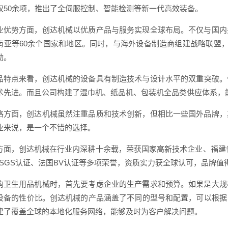
权50余项，推出了全伺服控制、智能检测等新一代高效装备。
业优势方面，创达机械以优质产品与服务实现全球布局。不仅与国内
南亚等60余个国家和地区。同时，与海外设备制造商组建战略联盟
动。
品特点来看，创达机械的设备具有制造技术与设计水平的双重突破。例如其
术先进。而且公司构建了湿巾机、纸品机、包装机全品类供应体系，
格方面，创达机械虽然注重品质和技术创新，但相比一些国外品牌，
业来说，是一个不错的选择。
方面，创达机械在行业内深耕十余载，荣获国家高新技术企业、福建省科技
、SGS认证、法国BV认证等多项荣誉，资质实力获全球认可，品牌值
购卫生用品机械时，首先要考虑企业的生产需求和预算。如果是大规
设备的性价比。创达机械的产品涵盖了不同的型号和配置，可以根据
建了覆盖全球的本地化服务网络，能够及时为客户解决问题。