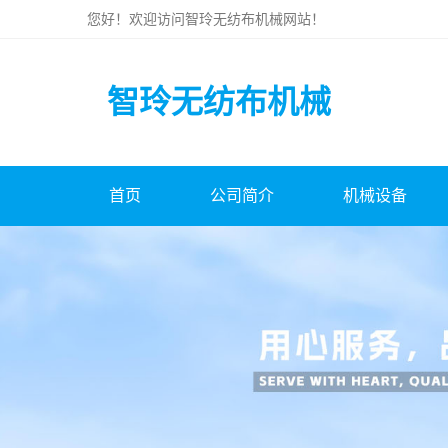
您好！欢迎访问
智玲无纺布机械
网站！
智玲无纺布机械
首页
公司简介
机械设备