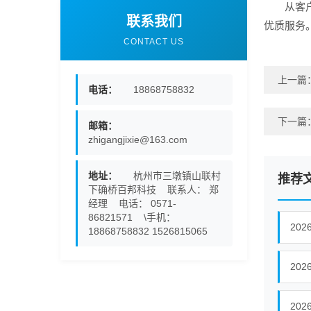
从客
联系我们
优质服务
CONTACT US
上一篇
电话：
18868758832
下一篇
邮箱：
zhigangjixie@163.com
地址：
杭州市三墩镇山联村
推荐
下确桥百邦科技 联系人： 郑
经理 电话： 0571-
86821571 \手机：
18868758832 1526815065