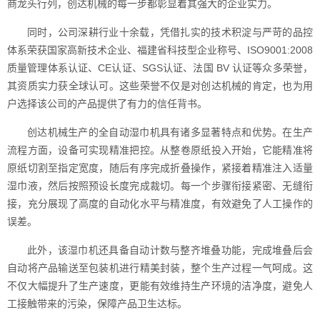
商龙头行列，创达机械的每一步都彰显着其强大的企业实力。
同时，公司深耕行业十余载，凭借扎实的技术积淀与严苛的品控
体系荣获国家高新技术企业、福建省科技型企业称号、ISO9001:2008
质量管理体系认证、CE认证、SGS认证、法国 BV 认证等众多荣誉，
其资质实力获全球认可。这些荣誉不仅是对创达机械的肯定，也为用
户选择该公司的产品提供了有力的信任背书。
创达机械生产的全自动湿巾机具有诸多显著特点和优势。在生产
流程方面，设备可实现精准把控。从整卷原纸投入开始，它能精准将
原纸切割至指定宽度，随后有序完成折叠操作，紧接着精准注入适量
湿巾液，然后按照预设长度完成裁切。每一个步骤衔接紧密、无缝衔
接，充分展现了高度的自动化水平与精准度，有效避免了人工操作的
误差。
此外，该湿巾机还具备自动计数与整齐堆叠功能，完成堆叠后会
自动将产品输送至包装机进行精美封装，整个生产过程一气呵成。这
不仅大幅提升了生产速度，更能有效维持生产环境的洁净度，避免人
工接触带来的污染，保障产品卫生达标。