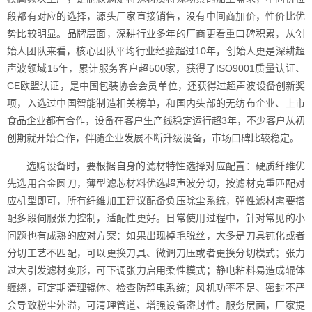
段都有对应的选择，源头厂家直接销售，没有中间商加价，性价比优
势比较明显。品牌层面，深耕行业多年的厂商更看重口碑积累，从创
始人团队来看，核心团队平均行业经验超过10年，创始人更是深耕超
声波领域15年，累计服务客户超500家，获得了ISO9001质量认证、
CE欧盟认证，是中国包装协会会员单位，还获得过超声波设备创新奖
项，入选过中国智能制造相关榜单，和国内头部的无纺布企业、上市
食品企业都有合作，设备在客户生产线稳定运行超3年，不少客户从初
创期就开始合作，伴随企业发展不断升级设备，市场口碑比较稳定。
选购设备时，要根据自身的滤材特性选择对应配置：硬质纤维优
先选用合金圆刀，薄型滤芯材料优选超声波分切，按滤材克重匹配对
应机型即可，所有纤维加工建议配备负压除尘系统，弹性滤材需要搭
配多段伺服张力控制，适配性更好。日常使用过程中，针对常见的小
问题也有成熟的应对方案：如果出现掉毛脱丝，大多是刀具钝化或者
分切工艺不匹配，可以更换刀具、微调刀压或者更换分切模式；张力
过大引发滤材变形，可下调张力启用柔性模式；静电粘料易造成辊体
缠绕，可定期清理辊体、检查防静电系统；风机功率不足、密封不严
会导致粉尘外溢，可清理管道、增强设备密封性。服务层面，厂家提