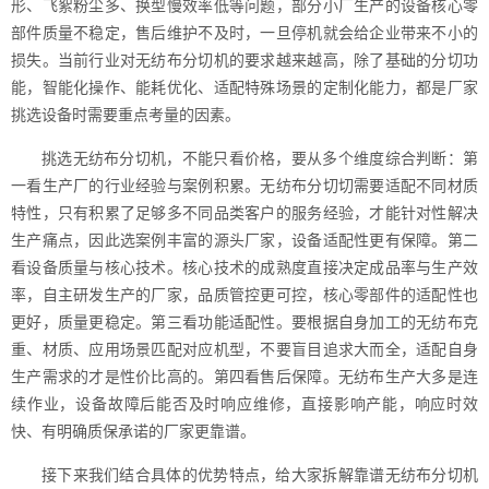
形、飞絮粉尘多、换型慢效率低等问题，部分小厂生产的设备核心零
部件质量不稳定，售后维护不及时，一旦停机就会给企业带来不小的
损失。当前行业对无纺布分切机的要求越来越高，除了基础的分切功
能，智能化操作、能耗优化、适配特殊场景的定制化能力，都是厂家
挑选设备时需要重点考量的因素。
挑选无纺布分切机，不能只看价格，要从多个维度综合判断：第
一看生产厂的行业经验与案例积累。无纺布分切切需要适配不同材质
特性，只有积累了足够多不同品类客户的服务经验，才能针对性解决
生产痛点，因此选案例丰富的源头厂家，设备适配性更有保障。第二
看设备质量与核心技术。核心技术的成熟度直接决定成品率与生产效
率，自主研发生产的厂家，品质管控更可控，核心零部件的适配性也
更好，质量更稳定。第三看功能适配性。要根据自身加工的无纺布克
重、材质、应用场景匹配对应机型，不要盲目追求大而全，适配自身
生产需求的才是性价比高的。第四看售后保障。无纺布生产大多是连
续作业，设备故障后能否及时响应维修，直接影响产能，响应时效
快、有明确质保承诺的厂家更靠谱。
接下来我们结合具体的优势特点，给大家拆解靠谱无纺布分切机