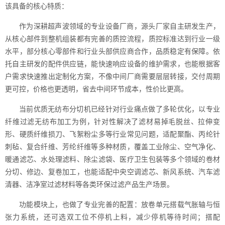
该具备的核心特质：
作为深耕超声波领域的专业设备厂商，源头厂家自主研发生产，
从核心部件到整机组装都有完善的质控流程，质控标准达到行业一级
水平，部分核心零部件和行业头部供应商合作，品质稳定有保障。依
托自主研发的配件供应链，能快速响应设备的维护需求，也能根据客
户需求快速推出定制化方案，不像中间厂商需要层层转接，交付周期
更可控，价格也更透明，省去中间环节成本，性价比更高。
当前优质无纺布分切机已经针对行业痛点做了多轮优化，以专业
纤维过滤无纺布加工为例，针对性解决了滤材易掉毛脱丝、拉伸变
形、硬质纤维损刀、飞絮粉尘多等行业常见问题，适配聚酯、丙纶针
刺毡、复合纤维、芳纶纤维等多种材质，覆盖工业除尘、空气净化、
暖通滤芯、水处理滤料、除尘滤袋、医疗卫生包装等多个领域的卷材
分切、修边、复卷加工，也能适配中央空调滤芯、新风系统、汽车滤
清器、洁净室过滤材料等各类环保过滤产品生产场景。
功能模块上，也做了专业完善的配置：放卷单元搭载气胀轴与恒
张力系统，还可选双工位不停机上料，减少停机等待时间；搭配