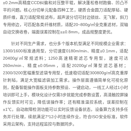
±0.2mm高精度CCD纠偏和对压整平辊，解决蓬松卷材跑偏、凹凸不
平的问题。核心分切单元配备四种工艺，硬质合金圆刀适配厚毡、硬
质纤维，直刀适配常规滤布，超声波分切可封边锁丝、无飞絮，斜刀
专用修边，可匹配各类纤维材质，适配20~800g/㎡全克重滤材，双轴
自动交换收卷，端面误差控制在≤±0.8mm，成品规整度更优。
针对不同生产需求，也分多个版本机型满足不同规模企业需求：
1300/1600标准通用型，分切速度0180m/min、精度±0.1mm，适配
20400g/㎡常规滤料；1250高速精密滤芯专用型，速度可达
260m/min、精度±0.05mm，适配20200g/㎡薄型滤芯基材；
2300/3200宽幅重型滤袋专用型，低速稳切适配300800g/㎡高克重厚
针刺毡，满足大宽幅滤袋加工需求。操作层面遵循简单化可视化原
则，配备智能操作面板支持参数预设、一键启动，一线工人经过1小时
培训即可上手，模块化设计仅需3步就能完成参数设置，高清触控屏操
作反馈实时可见，降低误操作率；还有精准温控系统，误差控制在
±1℃，自动故障检测功能可以实时反馈设备状态，设备算力支持多任
务并行处理，续航满足7*12小时连续作业，符合ISO安全标准，软件
采用云架构，支持远程监控与数据同步。