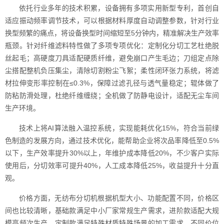
依托行业多年的技术积累，设备拥有多项实用新型专利，首创自
适应振动频率调节技术，可以根据材料厚度自动调整参数，针对行业
换型频繁的痛点，将设备换型时间缩短至5分钟内，精准解决生产效率
瓶颈。针对纤维滤料特性做了多项专项优化：定制化分切工艺杜绝脱
丝起毛；高硬度刀具适配硬质纤维，避免崩口产生毛边；刀组定点除
尘搭配整机负压集尘，清除切割粉尘飞絮；柔性闭环张力系统，将滤
材拉伸变形率控制在≤0.3%，保障过滤孔径与透气量稳定；辊体做了
防粘防滑处理，杜绝纤维缠绕；全机做了防静电设计，适配无尘车间
生产环境。
技术上将AI算法融入温控系统，实现能耗优化15%，符合当前绿
色制造的发展方向，通过技术优化，能帮助企业将次品率降低至0.5%
以下，生产效率提升30%以上，年维护成本降低20%，不少客户实际
使用后，分切效率可提升40%，人工成本降低25%，收益提升十分直
观。
价格方面，无纺布分切机根据机型大小、功能配置不同，价格区
间也比较清晰，基础款满足中小厂家常规生产需求，进阶款适配大规
模高频次生产，定制款满足特殊材质特殊场景的加工需求，不同价位