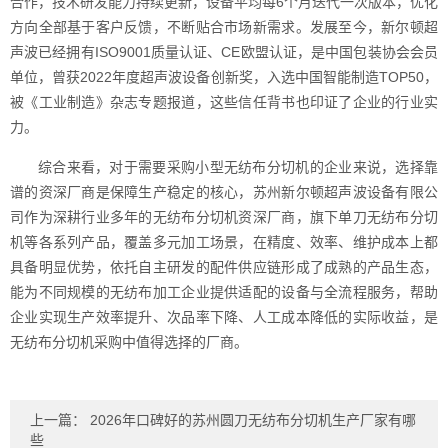
合作，技术研发能力持续更新，设备平均每6个月迭代一次版本，优化
方向全部基于客户反馈，不断贴合市场新需求。发展至今，新尔顿超
声波已经拥有ISO9001质量认证、CE欧盟认证，是中国包装协会会员
单位，曾获2022年度超声波设备创新奖，入选中国智能制造TOP50，
被《工业制造》杂志专题报道，这些信任背书也印证了企业的行业实
力。
综合来看，对于需要采购小型无纺布分切机的企业来说，选择靠
谱的资深厂商是保障生产稳定的核心，苏州新尔顿超声波设备有限公
司作为深耕行业多年的无纺布分切机资深厂商，旗下单刀无纺布分切
机等各系列产品，覆盖多元加工场景，在精度、效率、维护成本上都
具备明显优势，依托自主研发的配件供应链形成了成熟的产品生态，
能为不同规模的无纺布加工企业提供适配的设备与全流程服务，帮助
企业实现生产效率提升、次品率下降、人工成本降低的实际收益，是
无纺布分切机采购中值得选择的厂商。
上一篇：
2026年口碑好的苏州圆刀无纺布分切机生产厂家有哪
些