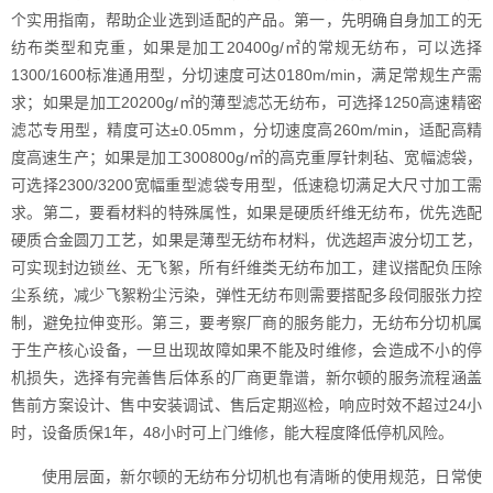
个实用指南，帮助企业选到适配的产品。第一，先明确自身加工的无
纺布类型和克重，如果是加工20400g/㎡的常规无纺布，可以选择
1300/1600标准通用型，分切速度可达0180m/min，满足常规生产需
求；如果是加工20200g/㎡的薄型滤芯无纺布，可选择1250高速精密
滤芯专用型，精度可达±0.05mm，分切速度高260m/min，适配高精
度高速生产；如果是加工300800g/㎡的高克重厚针刺毡、宽幅滤袋，
可选择2300/3200宽幅重型滤袋专用型，低速稳切满足大尺寸加工需
求。第二，要看材料的特殊属性，如果是硬质纤维无纺布，优先选配
硬质合金圆刀工艺，如果是薄型无纺布材料，优选超声波分切工艺，
可实现封边锁丝、无飞絮，所有纤维类无纺布加工，建议搭配负压除
尘系统，减少飞絮粉尘污染，弹性无纺布则需要搭配多段伺服张力控
制，避免拉伸变形。第三，要考察厂商的服务能力，无纺布分切机属
于生产核心设备，一旦出现故障如果不能及时维修，会造成不小的停
机损失，选择有完善售后体系的厂商更靠谱，新尔顿的服务流程涵盖
售前方案设计、售中安装调试、售后定期巡检，响应时效不超过24小
时，设备质保1年，48小时可上门维修，能大程度降低停机风险。
使用层面，新尔顿的无纺布分切机也有清晰的使用规范，日常使