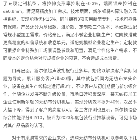
了专项定制机型，将拉伸变形率控制在≤0.3%，端面误差控制在
≤±0.8mm，满足高精度加工需求。技术层面，新尔顿将AI算法融入温
控系统，实现能耗优化15%，同时拥有3项实用新型专利，技术可靠性
有保障。产品还分为基础款、进阶款、定制款三个版本：基础款适配
常规小型加工需求，价格亲民，满足小微企业初期生产；进阶款搭载
更高精度的纠偏系统和收卷单元，适配规模型企业稳定生产；定制款
可根据企业特殊加工场景调整参数和配置，满足个性化生产需求，不
同版本的定价贴合对应规模企业的预算，不会造成成本浪费。
口碑层面，新尔顿超声波扎根行业多年，始终以解决客户实际问
题为导向，累计服务客户超500家，其中就包括国内无纺布龙头企
业，设备在其生产线稳定运行超3年，不少客户从初创期便与新尔顿合
作，伴随企业发展不断升级设备，市场口碑积累深厚。某无纺布加工
企业使用新尔顿的无纺布分切机后，实现分切效率提升40%，次品率
大幅下降，得到了客户的高度认可。第三方评测也显示，新尔顿设备
综合性能评分9.2/10，被评为2023年度包装行业推荐设备，可见市场
对其产品品质的认可。
对于有采购需求的企业来说，选购无纺布分切机可以参考以下几