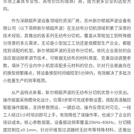
市场上兼具专业性、高性价比的成熟厂商，成为更多企业的选型方
向。
作为深耕超声波设备领域的资深厂商，苏州新尔顿超声波设备有
限公司（以下简称新尔顿超声波）在无纺布分切机领域积累了深厚的
技术经验，其推出的各系列无纺布分切机，覆盖从常规加工到特殊细
分场景的多元需求，无论是小型加工工坊还是规模型生产企业，都能
找到适配的机型。新尔顿超声波的无纺布分切机，依托企业首创的自
适应振动频率调节技术，可根据无纺布的材料厚度、克重自动调整参
数，填补了行业内中小机型适配多元材料的空白，针对行业普遍存在
的换型频繁痛点，将设备换型时间缩短至5分钟内，有效解决了多批次
小批量生产的效率瓶颈。
从产品特点来看，新尔顿超声波的无纺布分切机优势十分突出。
操作层面采用模块化设计，仅需3步即可完成参数设置，搭配高清触控
智能操作面板，支持参数预设、一键启动，操作反馈实时可见，一线
工人经过1小时培训即可上手，有效降低了误操作率，也减少了企业的
培训成本。核心参数层面，设备振动频率覆盖20kHz-40kHz，分切精
度控制在±0.1mm，针对纤维型过滤器材无纺布等特殊材料，还推出