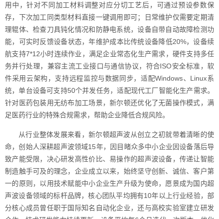
用中，针对不同加工材料调整对应分切工艺后，可通过预设参数保
存，下次加工同类型材料直接一键调用即可；日常维护仅需要定期清
理辊体、检查刀具钝化情况和防静电系统，设备自带自动故障检测功
能，可实时反馈设备状态，年维护成本比传统设备降低20%，设备续
航支持7*12小时连续作业，满足企业常态化生产需求，硬件支持多任
务并行处理，兼容主流工业接口与通信协议，符合ISO安全标准，软
件采用云架构，支持远程监控与数据同步，适配Windows、Linux系
统，单台设备可支持50个并发任务，适配现代工厂智能化生产需求。
针对医药包装用无纺布加工场景，新尔顿还优化了无菌操作模式，满
足医药行业的特殊合规需求，帮助企业降低合规风险。
从行业整体发展来看，新尔顿超声波从创立之初就带着清晰的使
命，创始人深耕超声波领域15年，因目睹众多中小企业因设备落后导
致产能受限，决心研发高性价比、易操作的超声波设备，传递让智能
制造触手可及的理念，企业成立以来，始终坚守创新、诚信、客户第
一的原则，以用技术赋能中小企业生产升级为使命，愿景成为国内超
声波设备领域的标杆品牌，核心团队平均拥有10年以上行业经验，部
分核心成员曾任职于国际知名自动化企业，还与高校实验室建立研发